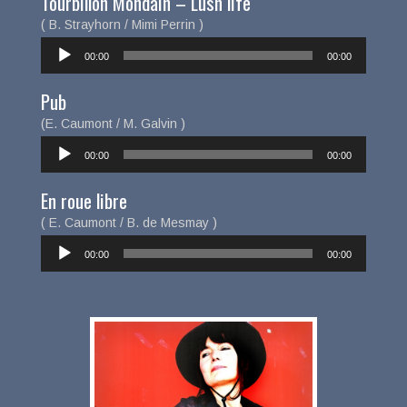
Tourbillon Mondain – Lush life
( B. Strayhorn / Mimi Perrin )
Lecteur
00:00
00:00
audio
Pub
(E. Caumont / M. Galvin )
Lecteur
00:00
00:00
audio
En roue libre
( E. Caumont / B. de Mesmay )
Lecteur
00:00
00:00
audio