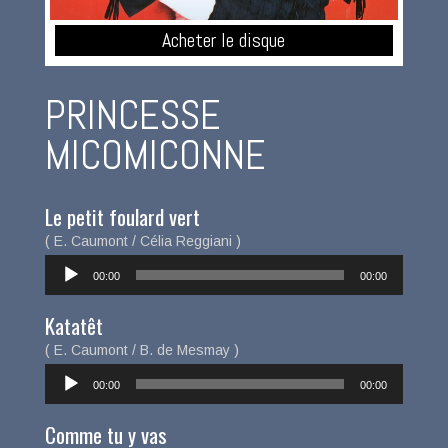
Acheter le disque
PRINCESSE
MICOMICONNE
Le petit foulard vert
( E. Caumont / Célia Reggiani )
Lecteur
00:00
00:00
audio
Katatêt
( E. Caumont / B. de Mesmay )
Lecteur
00:00
00:00
audio
Comme tu y vas