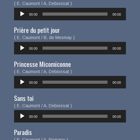
( E. Caumont / A. Debiossat )
Lecteur
00:00
00:00
audio
Prière du petit jour
( E. Caumont / B. de Mesmay )
Lecteur
00:00
00:00
audio
Princesse Micomiconne
( E. Caumont / A. Debiossat )
Lecteur
00:00
00:00
audio
Sans toi
( E. Caumont / A. Debiossat )
Lecteur
00:00
00:00
audio
Paradis
( E. Caumont / A. Romano )